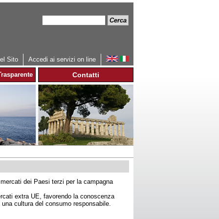
Cerca
Form
di
ricerca
l Sito
Accedi ai servizi on line
rasparente
Contatti
mercati dei Paesi terzi per la campagna
 mercati extra UE, favorendo la conoscenza
 di una cultura del consumo responsabile.