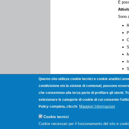
È poss
Attivi
Sono a
R
P
C
S
M
I
S
D
Questo sito utilizza cookie tecnici e cookie analitici ano
Sono p
condivisione e/o la visione di contenuti, possono essere 
Valut
che consentono alla terza parte di profilare gli utenti. T
I prog
selezionare le categorie di cookie di cui consente l’uti
La
gra
Maggiori Informazioni
Policy completa, clicchi
Cookie tecnici
Bando
agrico
Cookie necessari per il funzionamento del sito e cooki