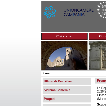
Chi siamo
Com
M
e
n
u
p
r
i
n
Home
c
Tu
i
Promo
sei
Ufficio di Bruxelles
p
qui
La Reg
a
Sistema Camerale
2026/
l
L’iniz
e
dei vi
Progetti
Scade