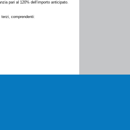
zia pari al 120% dell’importo anticipato.
i terzi, comprendenti:
 indicazione della varietà.
eno
60 punti su 100
.
bre 2026
.