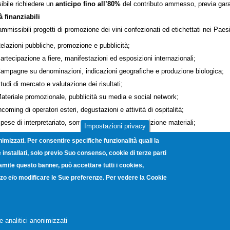
ibile richiedere un
anticipo fino all’80%
del contributo ammesso, previa garan
tà finanziabili
mmissibili progetti di promozione dei vini confezionati ed etichettati nei Paes
elazioni pubbliche, promozione e pubblicità;
artecipazione a fiere, manifestazioni ed esposizioni internazionali;
ampagne su denominazioni, indicazioni geografiche e produzione biologica;
tudi di mercato e valutazione dei risultati;
ateriale promozionale, pubblicità su media e social network;
ncoming di operatori esteri, degustazioni e attività di ospitalità;
pese di interpretariato, sommelier, hostess e spedizione materiali;
Impostazioni privacy
irezione tecnica e coordinamento.
nimizzati. Per consentire specifiche funzionalità quali la
romuovibili
vini DOP, IGP, spumanti di qualità e aromatici
, nonché vini con
installati, solo previo Suo consenso, cookie di terze parti
azione
ramite questo banner, può accettare tutti i cookies,
etti saranno valutati da un
Comitato di valutazione
e dovranno ottenere alm
lizzo e/o modificare le Sue preferenze. Per vedere la Cookie
duatoria regionale
sarà trasmessa al Ministero e ad AGEA entro il
7 settem
:
ltura.regione.campania.it/comunicati/comunicato_30-04-26T.html
e analitici anonimizzati