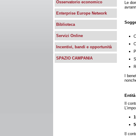
Osservatorio economico
Le dom
avrann
Enterprise Europe Network
Sogget
Biblioteca
Servizi Online
C
O
Incentivi, bandi e opportunità
P
SPAZIO CAMPANIA
S
R
I bene
nonché
Entità
Il con
L’impo
1
5
Il con