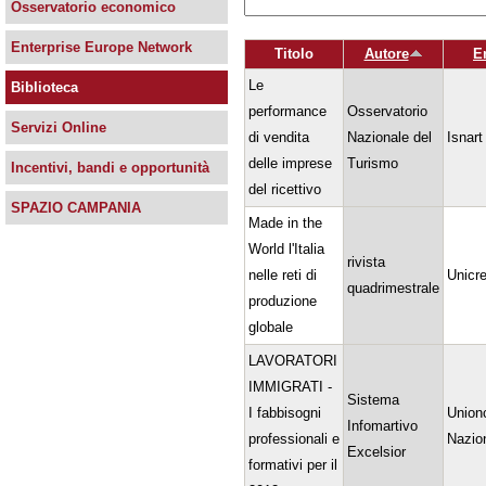
Osservatorio economico
Enterprise Europe Network
Titolo
Autore
E
Le
Biblioteca
performance
Osservatorio
Servizi Online
di vendita
Nazionale del
Isnart
delle imprese
Turismo
Incentivi, bandi e opportunità
del ricettivo
SPAZIO CAMPANIA
Made in the
World l'Italia
rivista
nelle reti di
Unicre
quadrimestrale
produzione
globale
LAVORATORI
IMMIGRATI -
Sistema
I fabbisogni
Union
Infomartivo
professionali e
Nazio
Excelsior
formativi per il