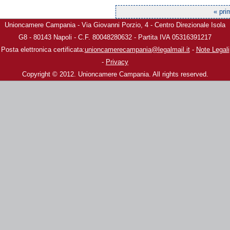
« pri
Pagine
Unioncamere Campania - Via Giovanni Porzio, 4 - Centro Direzionale Isola
G8 - 80143 Napoli - C.F. 80048280632 - Partita IVA 05316391217
Posta elettronica certificata:
unioncamerecampania@legalmail.it
-
Note Legali
-
Privacy
Copyright © 2012. Unioncamere Campania. All rights reserved.