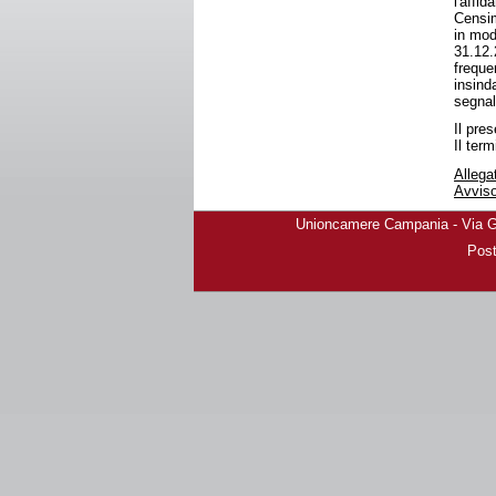
l'affid
Censim
in mod
31.12.2
freque
insind
segnal
Il pre
Il ter
Alleg
Avviso
Unioncamere Campania - Via Gio
Post