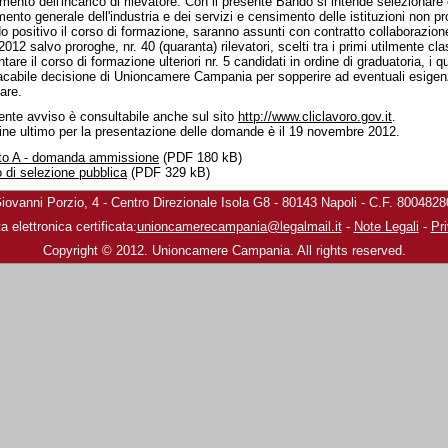
amento dell'incarico di rilevatore. Con il presente Bando si intende selezionare e
ento generale dell'industria e dei servizi e censimento delle istituzioni non pr
o positivo il corso di formazione, saranno assunti con contratto collaborazione
012 salvo proroghe, nr. 40 (quaranta) rilevatori, scelti tra i primi utilmente cla
ntare il corso di formazione ulteriori nr. 5 candidati in ordine di graduatoria, i 
acabile decisione di Unioncamere Campania per sopperire ad eventuali esigenz
are.
sente avviso è consultabile anche sul sito
http://www.cliclavoro.gov.it
.
mine ultimo per la presentazione delle domande è il 19 novembre 2012.
ato A - domanda ammissione
(PDF 180 kB)
 di selezione pubblica
(PDF 329 kB)
vanni Porzio, 4 - Centro Direzionale Isola G8 - 80143 Napoli - C.F. 800482
a elettronica certificata:
unioncamerecampania@legalmail.it
-
Note Legali
-
Pr
Copyright © 2012. Unioncamere Campania. All rights reserved.