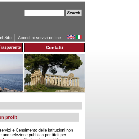
Search
Search
form
l Sito
Accedi ai servizi on line
rasparente
Contatti
on profit
ervizi e Censimento delle istituzioni non
 una selezione pubblica per titoli per