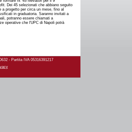
 formare nr. 45 rilevatori per il 9°
ofit. Dei 45 selezionati che abbiano seguito
 a progetto per circa un mese, fino al
ssificati in graduatoria. Saranno invitati a
quali, potranno essere chiamati a
e operative che l'UPC di Napoli potrà
80632 - Partita IVA 05316391217
ivacy