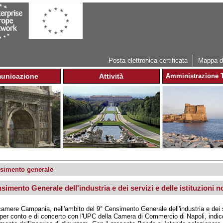
Jump to navigation
Posta elettronica certificata
Mappa de
unicazione
Attività
Amministrazione T
nsimento generale
simento Generale dell'industria e dei servizi e delle istituzioni n
amere Campania, nell'ambito del 9° Censimento Generale dell'industria e dei s
, per conto e di concerto con l'UPC della Camera di Commercio di Napoli, indice