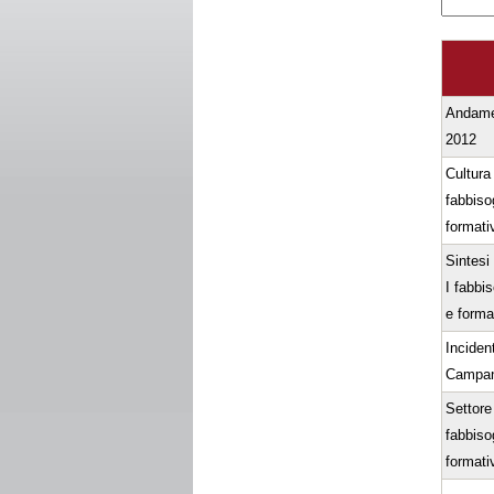
Andame
2012
Cultura 
fabbiso
formativ
Sintesi 
I fabbi
e format
Incident
Campan
Settore 
fabbiso
formativ