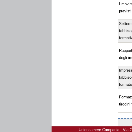
I movim
previsti
Settore
fabbiso
formativ
Rapport
degli i
Imprese
fabbiso
formativ
Formazi
tirocini
Pages
Unioncamere Campania - Via Gio