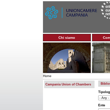
Chi siamo
Com
M
a
i
n
m
e
n
u
Home
You
Biblio
are
Campania Union of Chambers
here
Tipolog
Ente