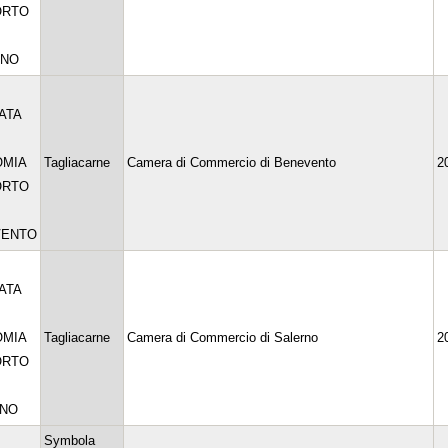
ORTO
INO
ATA
OMIA
Tagliacarne
Camera di Commercio di Benevento
2
ORTO
VENTO
ATA
OMIA
Tagliacarne
Camera di Commercio di Salerno
2
ORTO
RNO
Symbola