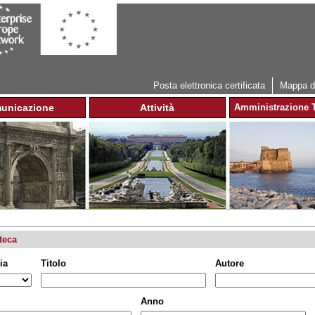
Jump to navigation
Posta elettronica certificata
Mappa de
unicazione
Attività
Amministrazione T
teca
ia
Titolo
Autore
Anno