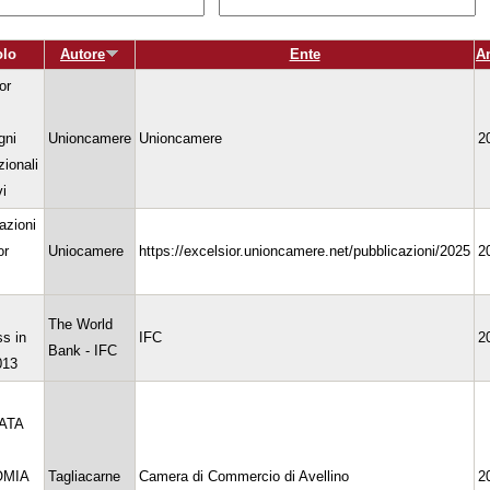
olo
Autore
Ente
A
or
gni
Unioncamere
Unioncamere
2
ionali
vi
azioni
or
Uniocamere
https://excelsior.unioncamere.net/pubblicazioni/2025
2
The World
s in
IFC
2
Bank - IFC
013
ATA
OMIA
Tagliacarne
Camera di Commercio di Avellino
2