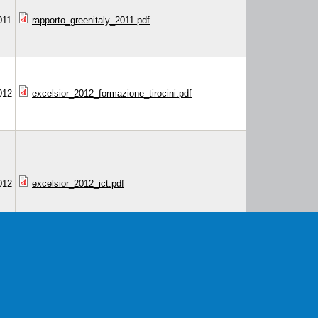
011
rapporto_greenitaly_2011.pdf
012
excelsior_2012_formazione_tirocini.pdf
012
excelsior_2012_ict.pdf
012
excelsior_2012_il_lavoro_dopo_gli_studi.pdf