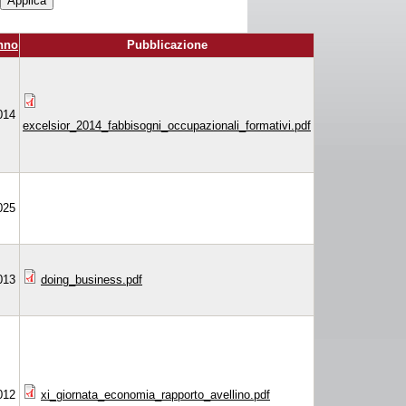
nno
Pubblicazione
014
excelsior_2014_fabbisogni_occupazionali_formativi.pdf
025
013
doing_business.pdf
012
xi_giornata_economia_rapporto_avellino.pdf