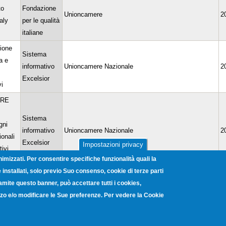
to
Fondazione
Unioncamere
2
aly
per le qualità
italiane
ione
Sistema
a e
informativo
Unioncamere Nazionale
2
Excelsior
vi
ORE
Sistema
gni
informativo
Unioncamere Nazionale
2
ionali
Excelsior
Impostazioni privacy
tivi
nimizzati. Per consentire specifiche funzionalità quali la
012
installati, solo previo Suo consenso, cookie di terze parti
ro dopo
ramite questo banner, può accettare tutti i cookies,
i - La
lizzo e/o modificare le Sue preferenze. Per vedere la Cookie
a e
Sistema
 di
informativo
Unioncamere Nazionale
2
 e
excelsior