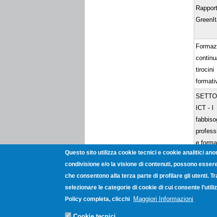
Rappor
GreenIt
Formaz
continu
tirocini
formati
SETT
ICT - I
fabbiso
profess
e forma
Questo sito utilizza cookie tecnici e cookie analitici ano
per il 2
condivisione e/o la visione di contenuti, possono essere 
Il lavo
che consentono alla terza parte di profilare gli utenti. T
gli stud
selezionare le categorie di cookie di cui consente l’uti
domand
Maggiori Informazioni
Policy completa, clicchi
l’offerta
laureati
Cookie tecnici