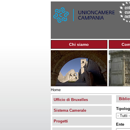
Chi siamo
Com
M
e
n
u
p
r
i
n
Home
c
Tu
i
Biblio
sei
Ufficio di Bruxelles
p
qui
a
Tipolog
Sistema Camerale
l
e
Progetti
Ente