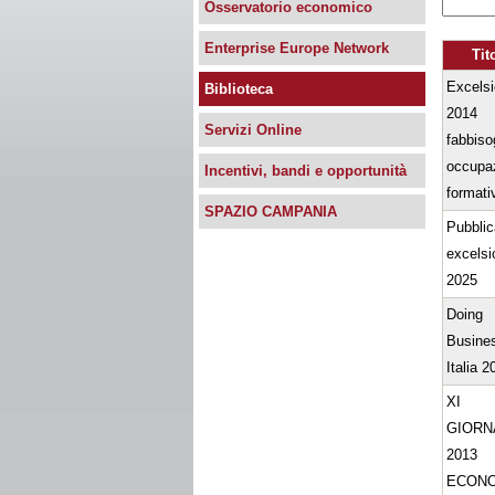
Osservatorio economico
Enterprise Europe Network
Tit
Excelsi
Biblioteca
2014
Servizi Online
fabbiso
occupaz
Incentivi, bandi e opportunità
formati
SPAZIO CAMPANIA
Pubblic
excelsi
2025
Doing
Busines
Italia 2
XI
GIORN
2013
ECON