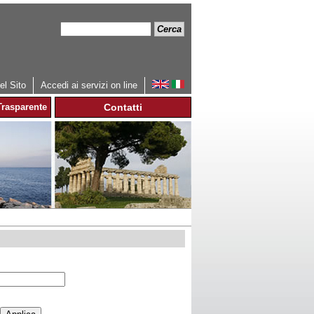
Cerca
Form
di
ricerca
l Sito
Accedi ai servizi on line
rasparente
Contatti